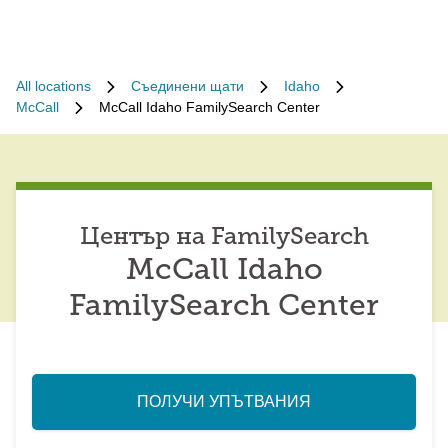
All locations
Съединени щати
Idaho
McCall
McCall Idaho FamilySearch Center
Център на FamilySearch
McCall Idaho
FamilySearch Center
ПОЛУЧИ УПЪТВАНИЯ