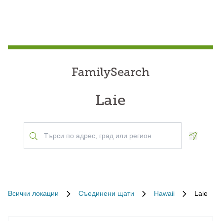
FamilySearch
Laie
Geoloca
Всички локации
Съединени щати
Hawaii
Laie