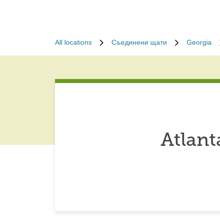
All locations
Съединени щати
Georgia
Atlant