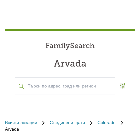
FamilySearch
Arvada
Geoloca
Всички локации
Съединени щати
Colorado
Arvada