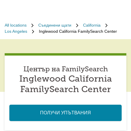
All locations
Съединени щати
California
Los Angeles
Inglewood California FamilySearch Center
Център на FamilySearch
Inglewood California
FamilySearch Center
ПОЛУЧИ УПЪТВАНИЯ