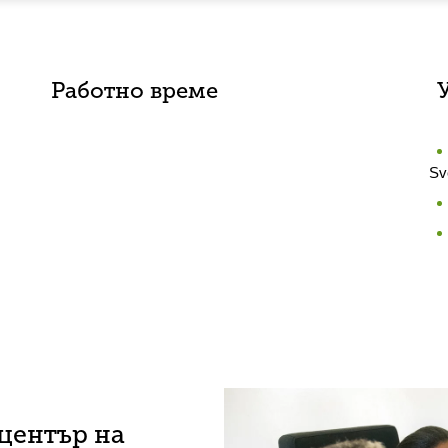
Работно време
Sv
център на