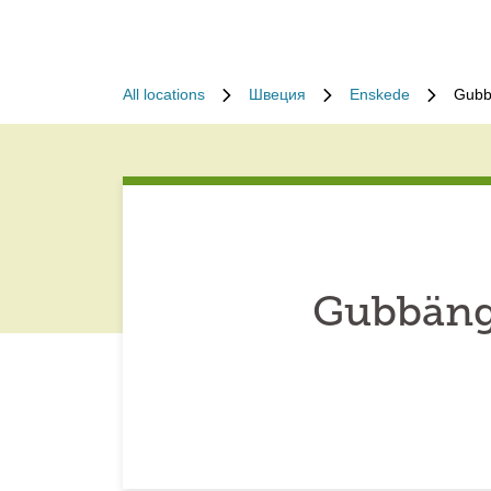
All locations
Швеция
Enskede
Gubb
Gubbäng