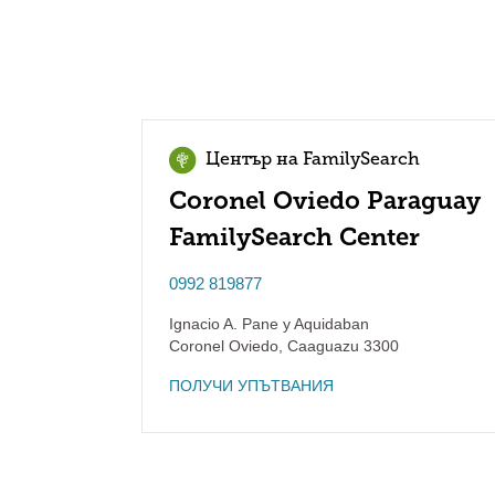
Център на FamilySearch
Coronel Oviedo Paraguay
FamilySearch Center
0992 819877
Ignacio A. Pane y Aquidaban
Coronel Oviedo
,
Caaguazu
3300
ПОЛУЧИ УПЪТВАНИЯ