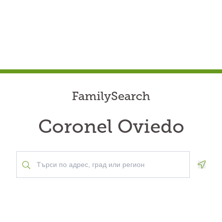
FamilySearch
Coronel Oviedo
Geolo