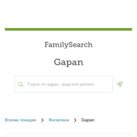
FamilySearch
Gapan
Geoloca
Всички локации
Филипини
Gapan