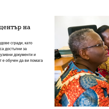
център на
дове сгради, като
са достъпни за
лузивни документи и
 е обучен да ви помага