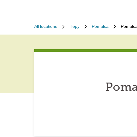
All locations
Перу
Pomalca
Pomalca
Pomal