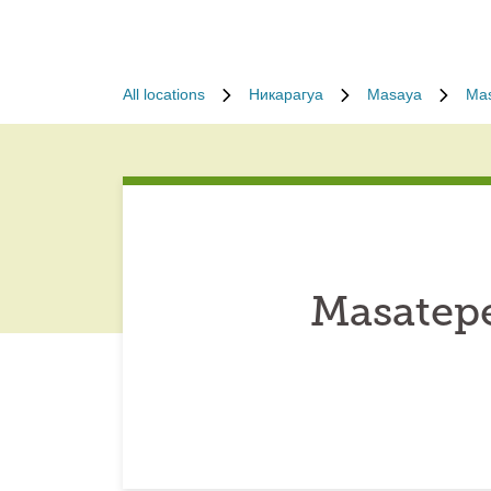
All locations
Никарагуа
Masaya
Ma
Masatepe