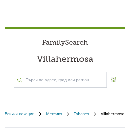
FamilySearch
Villahermosa
Geoloca
Всички локации
Мексико
Tabasco
Villahermosa