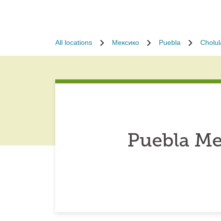
All locations
Мексико
Puebla
Cholul
Puebla Me