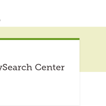
r
ySearch Center