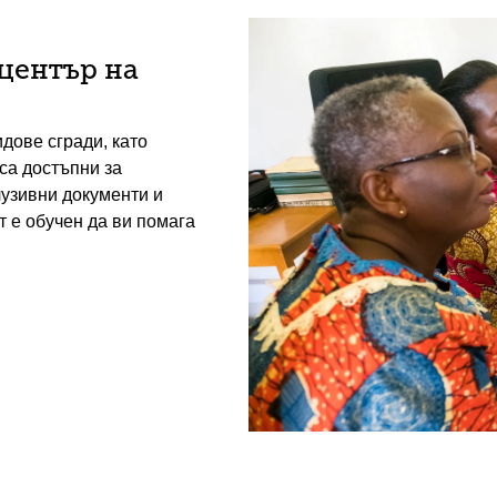
център на
дове сгради, като
са достъпни за
лузивни документи и
 е обучен да ви помага