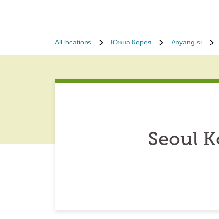
All locations
Южна Корея
Anyang-si
Seoul K