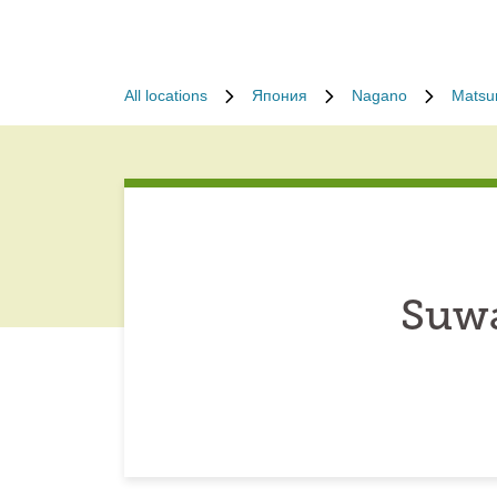
All locations
Япония
Nagano
Matsu
Suwa