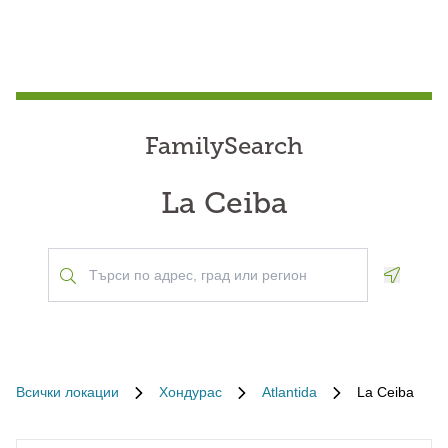
FamilySearch
La Ceiba
Geoloca
Всички локации
Хондурас
Atlantida
La Ceiba