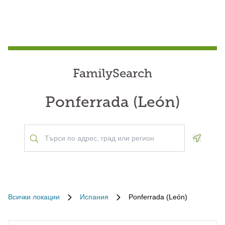
FamilySearch
Ponferrada (León)
Geoloca
Всички локации
Испания
Ponferrada (León)