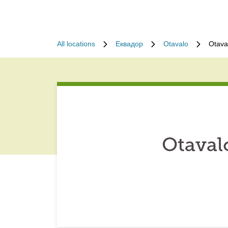
All locations
Еквадор
Otavalo
Otava
Otaval