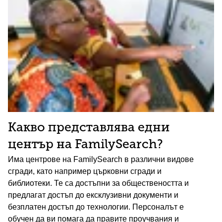
Какво представлява едни
център на FamilySearch?
Има центрове на FamilySearch в различни видове
сгради, като например църковни сгради и
библиотеки. Те са достъпни за обществеността и
предлагат достъп до ексклузивни документи и
безплатен достъп до технологии. Персоналът е
обучен да ви помага да правите проучвания и