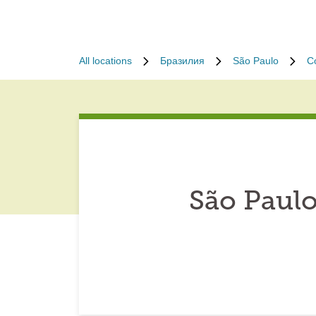
All locations
Бразилия
São Paulo
C
São Paulo