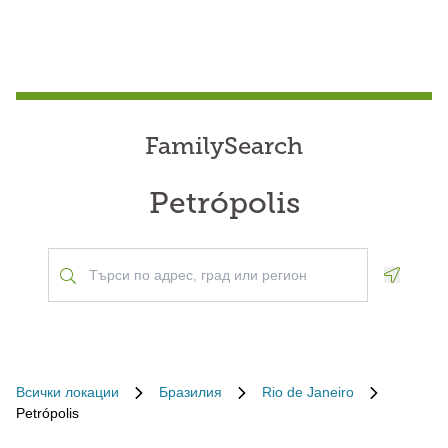
FamilySearch
Petrópolis
Geoloca
Всички локации
Бразилия
Rio de Janeiro
Petrópolis