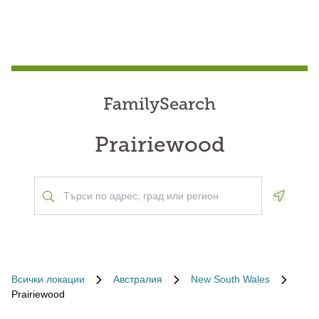
FamilySearch
Prairiewood
Geoloca
Всички локации
Австралия
New South Wales
Prairiewood