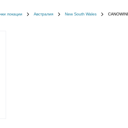
чки локации
Австралия
New South Wales
CANOWIN