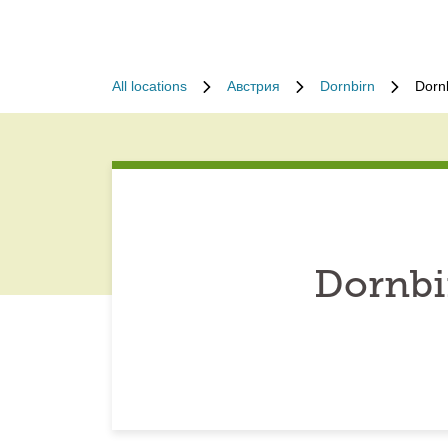
All locations
Австрия
Dornbirn
Dorn
Dornbi